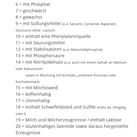
6 = mit Phosphat
7 = geschwärzt
8 = gewachst
9 = mit Süßungsmittel
(u.a. Saccarin, Cyclamat, Aspartam,
Glucouno-delta –Lacton)
10 = enthält eine Phenylalaninquelle
11 = mit Säurungsmittel
12 = mit Stabilisatoren
(u.a. Natriumdiphosphat)
13 = mit Phosphorsäure
14 = mit Nitritpökelsalz
(u.a. auch mit einem Gehalt an Natrium-
oder Kaliumnitrit
sowie in Mischung mit Kochsalz, jodiertem Kochsalz oder
Kochsalzersatz)
15 = mit Milcheiweiß
16 = koffeinhaltig
17 = chininhaltig
18 = enthält Schwefeldioxid und Sulfite
(mehr als 10mg/kg
oder l)
19 = Milch und Milcherzeugnnisse / enthält Laktose
20 = Glutenhaltiges Getreide sowie daraus hergestellte
Erzeugnisse